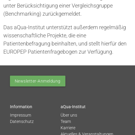
unter Berücksichtigung einer Vergleichsgruppe
(Benchmarking) zurückgemeldet.
Das aQua-Institut unterstützt außerdem regelmäßig
wissenschaftliche Projekte, die eine
Patientenbefragung beinhalten, und stellt hierfür den
EUROPEP Patientenfragebogen zur Verfügung.
Newsletter-Anmeldung
Information
aQua-Institut
Impressum
Über uns
Datenschutz
Team
Karriere
Aktuelles & Veranstaltungen