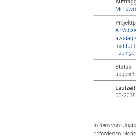
Auftrag
Minister
Projektp
A+Video
avodaq 
Institut
Tübingen
Status
abgesch
Laufzeit
05/2018
In dem vom Just
geförderten Model