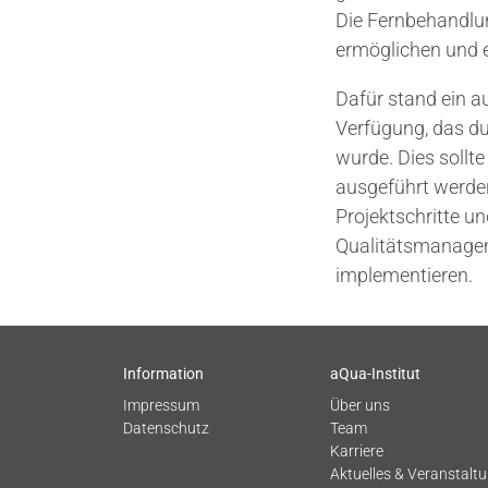
Die Fernbehandlun
ermöglichen und 
Dafür stand ein 
Verfügung, das du
wurde. Dies sollt
ausgeführt werden
Projektschritte u
Qualitätsmanagem
implementieren.
Information
aQua-Institut
Impressum
Über uns
Datenschutz
Team
Karriere
Aktuelles & Veranstalt