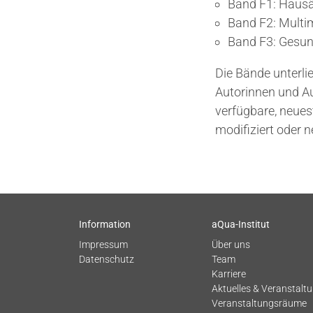
Band F1: Hausär
Band F2: Multim
Band F3: Gesun
Die Bände unterli
Autorinnen und Au
verfügbare, neues
modifiziert oder n
Information
aQua-Institut
Impressum
Über uns
Datenschutz
Team
Karriere
Aktuelles & Veranstalt
Veranstaltungsräume