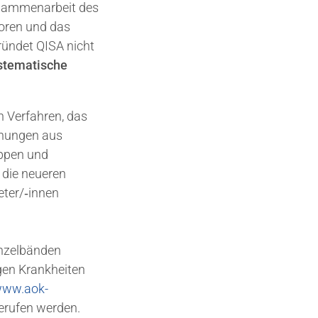
Zusammenarbeit des
oren und das
ündet QISA nicht
stematische
n Verfahren, das
inungen aus
uppen und
 die neueren
ter/​‑innen
inzelbänden
gen Krankheiten
/www.aok-
erufen werden.