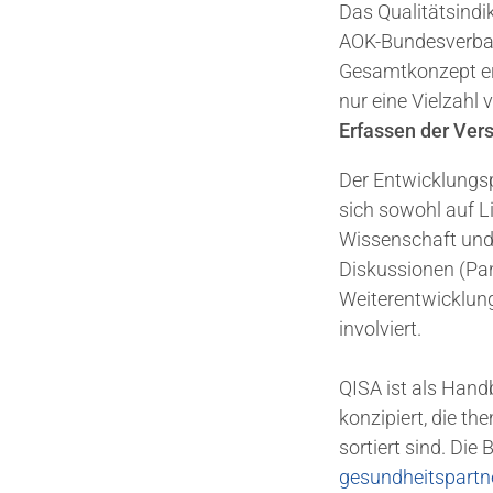
Das Qualitätsind
AOK-Bundesverban
Gesamtkonzept er
nur eine Vielzahl
Erfassen der Ver
Der Entwicklungsp
sich sowohl auf L
Wissenschaft und
Diskussionen (Pan
Weiterentwicklung
involviert.
QISA ist als Hand
konzipiert, die t
sortiert sind. Di
gesundheitspartn