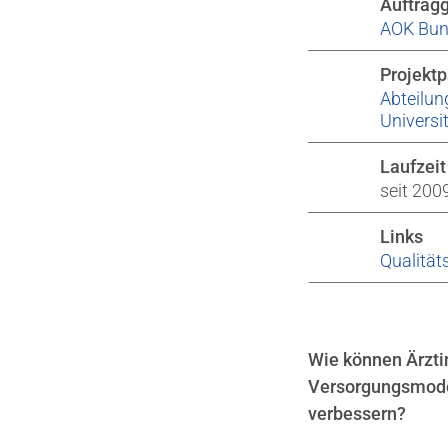
Auftrag
AOK Bun
Projektp
Abteilu
Universi
Laufzeit
seit 200
Links
Qualität
Wie können Ärztin
Versorgungsmodel
verbessern?