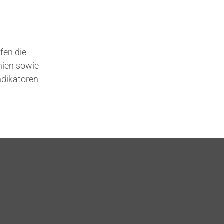
fen die
nien sowie
ndikatoren