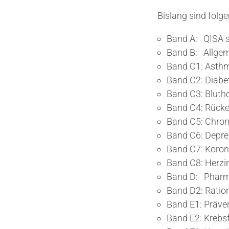
Bislang sind folg
Band A: QISA st
Band B: Allgem
Band C1: Asthm
Band C2: Diabet
Band C3: Blutho
Band C4: Rücke
Band C5: Chron
Band C6: Depres
Band C7: Koron
Band C8: Herzin
Band D: Pharma
Band D2: Ration
Band E1: Präven
Band E2: Krebs