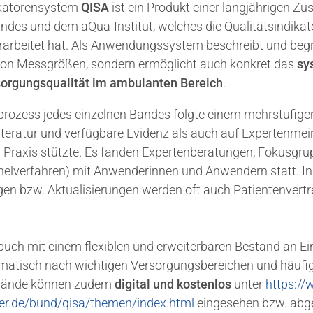
ikatorensystem
QISA
ist ein Produkt einer langjährigen 
des und dem aQua-Institut, welches die Qualitätsindikat
arbeitet hat. Als Anwendungssystem beschreibt und begr
 von Messgrößen, sondern ermöglicht auch konkret das
sy
sorgungsqualität im ambulanten Bereich
.
rozess jedes einzelnen Bandes folgte einem mehrstufige
iteratur und verfügbare Evidenz als auch auf Expertenme
 Praxis stützte. Es fanden Expertenberatungen, Fokusgr
elverfahren) mit Anwenderinnen und Anwendern statt. In
en bzw. Aktualisierungen werden oft auch Patientenvertre
buch mit einem flexiblen und erweiterbaren Bestand an E
hematisch nach wichtigen Versorgungsbereichen und häufi
e Bände können zudem
digital und kostenlos
unter
https:/
er.de/bund/qisa/themen/index.html
eingesehen bzw. abg