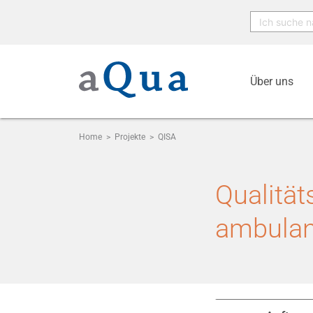
Über uns
Home
>
Projekte
>
QISA
Qualität
ambulan