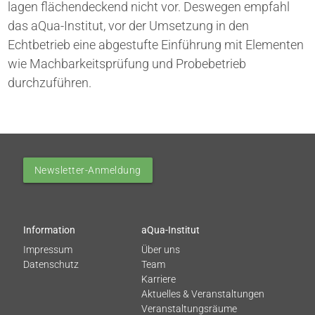
lagen flächendeckend nicht vor. Deswegen empfahl
das aQua-Institut, vor der Umsetzung in den
Echtbetrieb eine abgestufte Einführung mit Elementen
wie Machbarkeitsprüfung und Probebetrieb
durchzuführen.
Newsletter-Anmeldung
Information
aQua-Institut
Impressum
Über uns
Datenschutz
Team
Karriere
Aktuelles & Veranstaltungen
Veranstaltungsräume