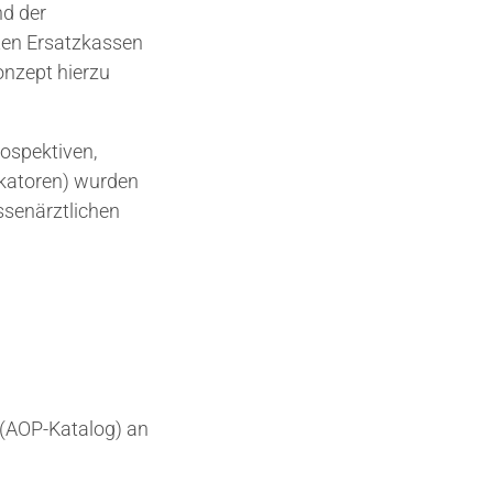
nd der
gten Ersatzkassen
onzept hierzu
rospektiven,
ikatoren) wurden
ssenärztlichen
 (AOP-Katalog) an