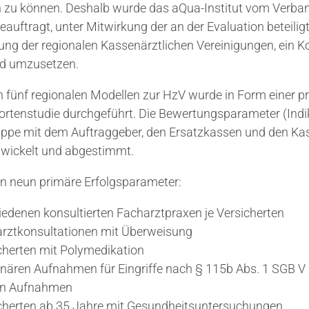
n zu können. Deshalb wurde das aQua-Institut vom Verba
beauftragt, unter Mitwirkung der an der Evaluation beteili
ung der regionalen Kassenärztlichen Vereinigungen, ein K
nd umzusetzen.
n fünf regionalen Modellen zur HzV wurde in Form einer p
hortenstudie durchgeführt. Die Bewertungsparameter (Ind
ruppe mit dem Auftraggeber, den Ersatzkassen und den Ka
twickelt und abgestimmt.
n neun primäre Erfolgsparameter:
iedenen konsultierten Facharztpraxen je Versicherten
harztkonsultationen mit Überweisung
icherten mit Polymedikation
ionären Aufnahmen für Eingriffe nach § 115b Abs. 1 SGB V
ren Aufnahmen
sicherten ab 35 Jahre mit Gesundheitsuntersuchungen