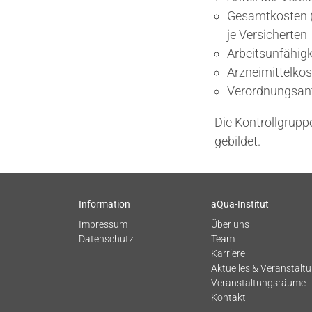
Gesamtkosten (K
je Versicherten
Arbeitsunfähigk
Arzneimittelkos
Verordnungsan
Die Kontrollgrupp
gebildet.
Information
aQua-Institut
Impressum
Über uns
Datenschutz
Team
Karriere
Aktuelles & Veranstalt
Veranstaltungsräume
Kontakt