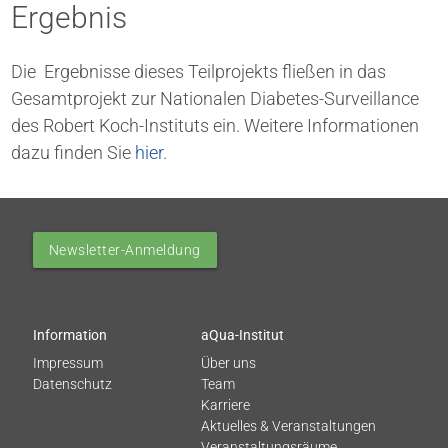
Ergebnis
Die Ergebnisse dieses Teilprojekts fließen in das
Gesamtprojekt zur Nationalen Diabetes-Surveillance
des Robert Koch-Instituts ein. Weitere Informationen
dazu finden Sie
hier
.
Newsletter-Anmeldung
Information
aQua-Institut
Impressum
Über uns
Datenschutz
Team
Karriere
Aktuelles & Veranstaltungen
Veranstaltungsräume