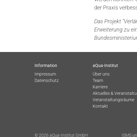
der Praxis verbes
Das Projekt "Verl
Erweiterung zu ei
Bundesministeriu
Information
aQua-Institut
Impressum
Über uns
Datenschutz
Team
Karriere
Aktuelles & Veranstalt
Veranstaltungsräume
Kontakt
© 2026 aQua-Institut GmbH
ISMS un