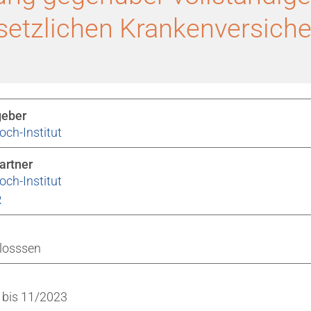
esetzlichen Krankenversich
geber
och-Institut
artner
och-Institut
R
losssen
 bis 11/2023