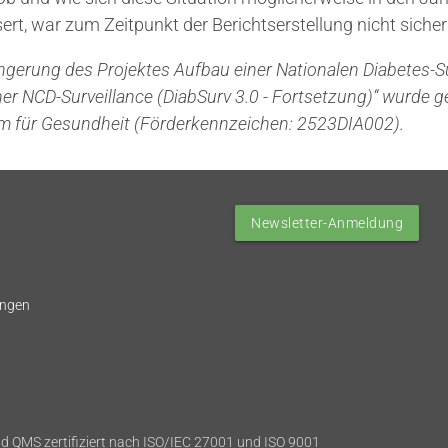
sert, war zum Zeitpunkt der Berichtserstellung nicht siche
ängerung des Projektes Aufbau einer Nationalen Diabetes-Su
ner NCD-Surveillance (DiabSurv 3.0 - Fortsetzung)“ wurde g
m für Gesundheit (Förderkennzeichen: 2523DIA002).
Newsletter-Anmeldung
ungen
d QMS zertifiziert nach ISO/IEC 27001 und ISO 9001