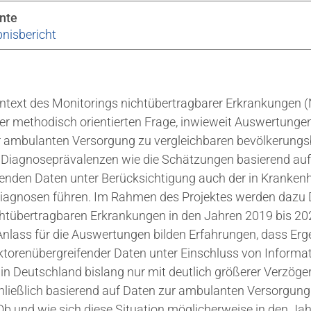
nte
nisbericht
ntext des Monitorings nichtübertragbarer Erkrankungen 
der methodisch orientierten Frage, inwieweit Auswertunge
ur ambulanten Versorgung zu vergleichbaren bevölkerun
Diagnoseprävalenzen wie die Schätzungen basierend au
fenden Daten unter Berücksichtigung auch der in Kranken
iagnosen führen. Im Rahmen des Projektes werden dazu
htübertragbaren Erkrankungen in den Jahren 2019 bis 202
nlass für die Auswertungen bilden Erfahrungen, dass Erg
orenübergreifender Daten unter Einschluss von Informat
in Deutschland bislang nur mit deutlich größerer Verzöge
ließlich basierend auf Daten zur ambulanten Versorgung b
b und wie sich diese Situation möglicherweise in den Ja