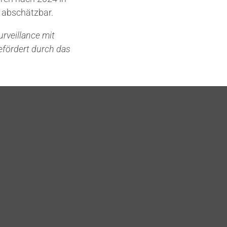
r abschätzbar.
rveillance mit
efördert durch das