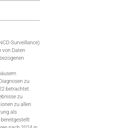
(NCD-Surveillance)
n von Daten
gsbezogenen
f
häusern
 Diagnosen zu
2 betrachtet.
ebnisse zu
ionen zu allen
rung als
ereitgestellt
hren nach 2024 in