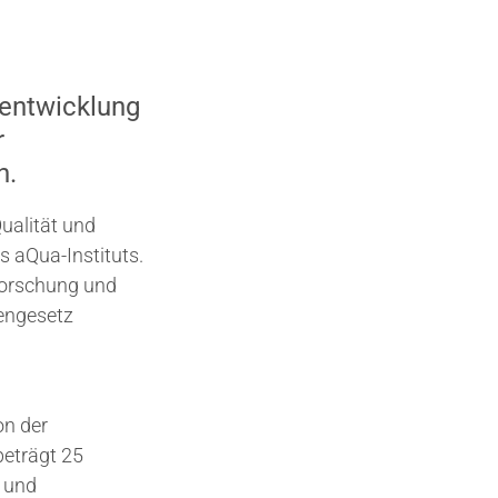
eentwicklung
r
n.
ualität und
 aQua-Instituts.
 Forschung und
gengesetz
on der
beträgt 25
- und