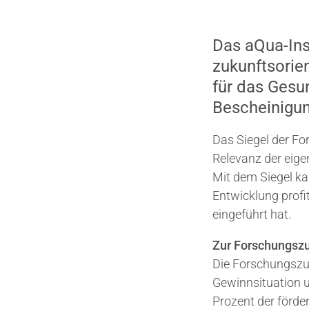
Das aQua-Inst
zukunftsorie
für das Gesu
Bescheinigun
Das Siegel der Fo
Relevanz der eige
Mit dem Siegel ka
Entwicklung profi
eingeführt hat.
Zur Forschungsz
Die Forschungszul
Gewinnsituation 
Prozent der förde