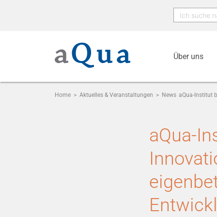
Über uns
Home
>
Aktuelles & Veranstaltungen
>
News
aQua-Institut
aQua-Ins
Innovat
eigenbe
Entwick