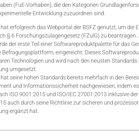
ben (FuE-Vorhaben), die den Kategorien Grundlagenforsch
xperimentelle Entwicklung zuzuordnen sind.
 hat erfolgreich das Webportal der BSFZ genutzt, um die Er
ch § 6 Forschungszulagengesetz (FZulG) zu beantragen. 
e der erste Teil einer Softwareproduktpalette für das G
e Befragungsplattform, eingereicht. Dieses Softwareproduk
ren Technologien und wird nach den neusten Standards 
ung umgesetzt.
 hat seine hohen Standards bereits mehrfach in den Bere
ent und Informationssicherheit nachgewiesen, indem es
nach ISO 9001:2015 und ISO/IEC 27001:2013 inklusive der
5 auch durch seine Richtlinie zur sicheren und prozessor
ung ergänzt hat.