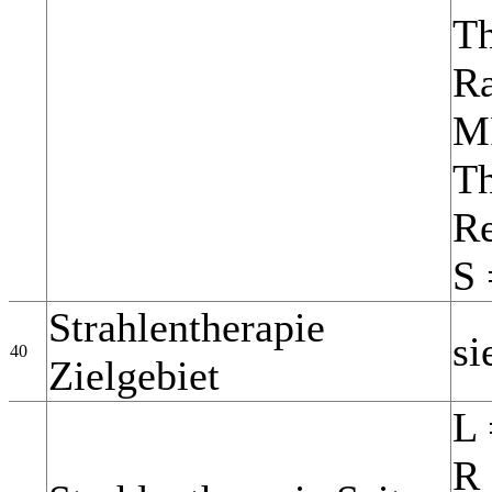
Th
Ra
M
Th
Re
S 
Strahlentherapie
si
40
Zielgebiet
L 
R 