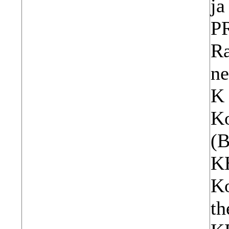
ja
P
Ra
ne
K 
Ko
(B
K
Ko
th