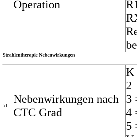
Operation
R1
RX
Re
be
Strahlentherapie Nebenwirkungen
K 
2
Nebenwirkungen nach
3 
51
CTC Grad
4 
5 