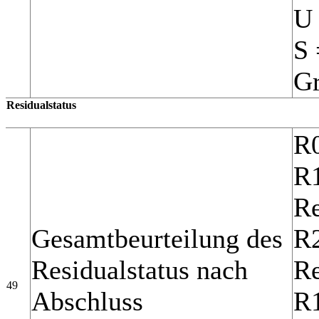
U 
S 
G
Residualstatus
R0
R1
Re
Gesamtbeurteilung des
R2
Residualstatus nach
Re
49
Abschluss
R1