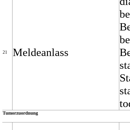
di
be
Be
be
Meldeanlass
B
21
st
St
st
to
Tumorzuordnung