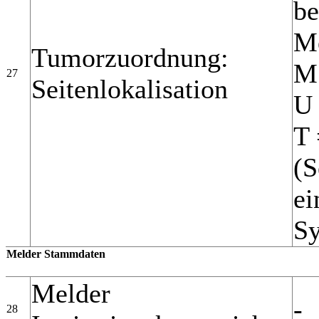
be
Me
Tumorzuordnung:
M 
27
Seitenlokalisation
U 
T 
(S
ei
Sy
Melder Stammdaten
Melder
-
28