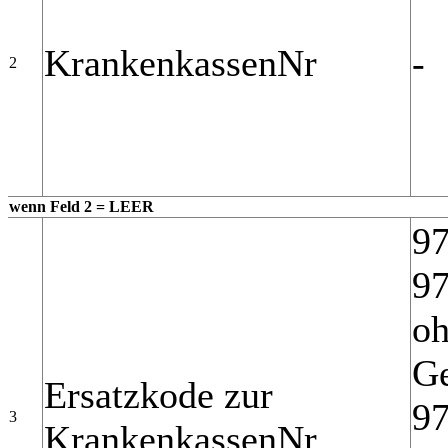
KrankenkassenNr
-
2
wenn Feld 2 = LEER
97
97
oh
Ge
Ersatzkode zur
97
3
KrankenkassenNr