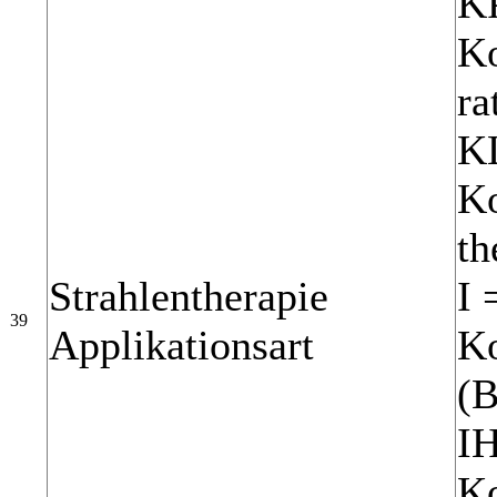
KP
Ko
ra
KL
Ko
th
Strahlentherapie
I 
39
Applikationsart
Ko
(B
IH
Ko