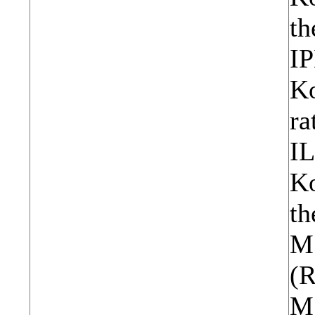
th
IP
Ko
ra
IL
Ko
th
M 
(R
MS