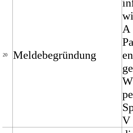
in
wi
A
Pa
Meldebegründung
en
20
ge
W 
pe
Sp
V 