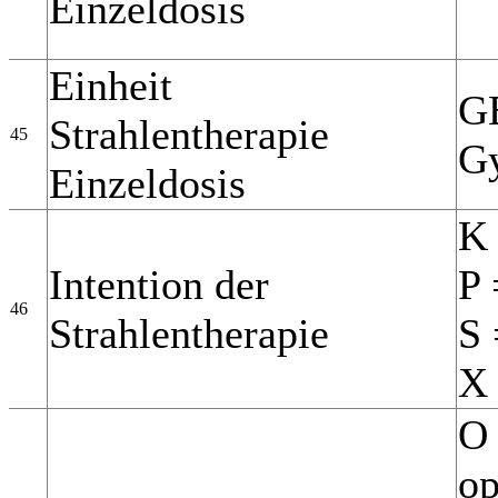
Einzeldosis
Einheit
GB
Strahlentherapie
45
Gy
Einzeldosis
K 
Intention der
P 
46
Strahlentherapie
S 
X 
O 
op