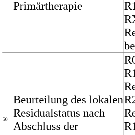
Primärtherapie
R1
RX
Re
be
R0
R1
Re
Beurteilung des lokalen
R2
Residualstatus nach
Re
50
Abschluss der
R1