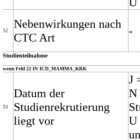
U 
Nebenwirkungen nach
-
52
CTC Art
Studienteilnahme
wenn Feld 22 IN ICD_MAMMA_KRK
J 
Datum der
N 
Studienrekrutierung
St
53
liegt vor
U 
un