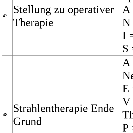
Stellung zu operativer
A 
47
Therapie
N 
I 
S 
A 
N
E 
V 
Strahlentherapie Ende
Th
48
Grund
P 